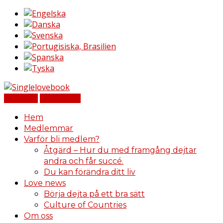
Logga in
Registrera
Hem
Medlemmar
Varför bli medlem?
Åtgärd – Hur du med framgång dejtar
andra och får succé.
Du kan förändra ditt liv
Love news
Börja dejta på ett bra sätt
Culture of Countries
Om oss