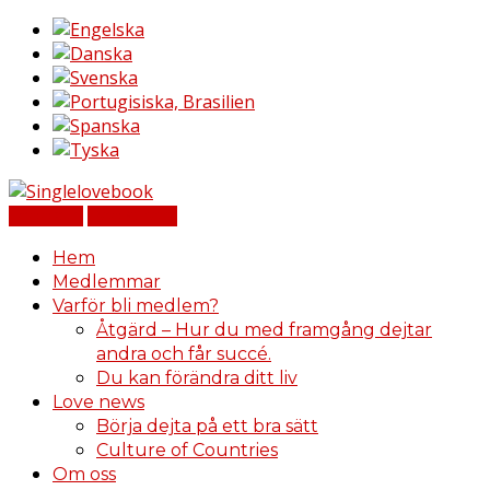
Logga in
Registrera
Hem
Medlemmar
Varför bli medlem?
Åtgärd – Hur du med framgång dejtar
andra och får succé.
Du kan förändra ditt liv
Love news
Börja dejta på ett bra sätt
Culture of Countries
Om oss