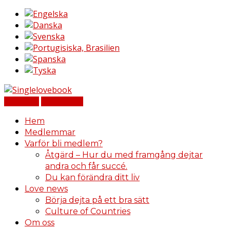
Logga in
Registrera
Hem
Medlemmar
Varför bli medlem?
Åtgärd – Hur du med framgång dejtar
andra och får succé.
Du kan förändra ditt liv
Love news
Börja dejta på ett bra sätt
Culture of Countries
Om oss