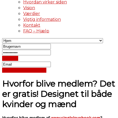
Hvordan virker siden
Vision
Værdier
Vigtig information
Kontakt
FAQ – Hjælp
Log Ind
Nulstil Adgangskode
Hvorfor blive medlem? Det
er gratis! Designet til både
kvinder og mænd
Hvorfor blive medlem af
www.singlelovebook.com
?