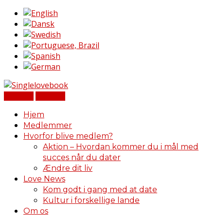
Log Ind
Tilmeld
Hjem
Medlemmer
Hvorfor blive medlem?
Aktion – Hvordan kommer du i mål med
succes når du dater
Ændre dit liv
Love News
Kom godt i gang med at date
Kultur i forskellige lande
Om os