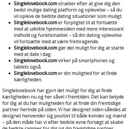
Singlelovebook.com
stræber efter at give dig den
bedst mulige dating platform og oplevelse – så du
vil opleve de bedste dating situationer som muligt.
Singlelovebook.com
er forpligtet til at fortsætte
med at udvikle hjemmesiden med mere interessant
indhold og funktionalitet – så din dating oplevelse
vil fortsætte med at være fremragende.
Singlelovebook.com
gør det muligt for dig at starte
med at date i dag.
Singlelovebook.com
virker på smartphones og
tablets også.
Singlelovebook.com
er din mulighed for at finde
kærligheden.
Singlelovebook har gjort det muligt for dig at finde
kærligheden nu og her såvel i fremtiden. Det kan betyde
for dig at du har muligheden for at finde din fremtidige
partner herinde på siden. Vi har designet siden således at
designet henvender sig positivt til både kvinder og mænd
– på den måde har vi efter bedste evne forsøgt at skabe
de bedste rammer for dig og din fremtidige partner.